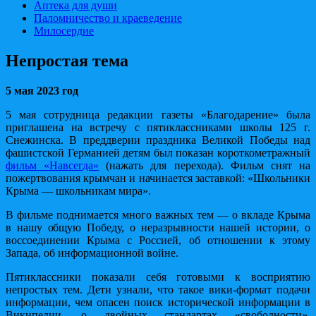
Аптека для души
Паломничество и краеведение
Милосердие
Непростая тема
5 мая 2023 год
5 мая сотрудница редакции газеты «Благодарение» была
приглашена на встречу с пятиклассниками школы 125 г.
Снежинска. В преддверии праздника Великой Победы над
фашистской Германией детям был показан короткометражный
фильм «Навсегда»
(нажать для перехода). Фильм снят на
пожертвования крымчан и начинается заставкой: «Школьники
Крыма — школьникам мира».
В фильме поднимается много важных тем — о вкладе Крыма
в нашу общую Победу, о неразрывности нашей истории, о
воссоединении Крыма с Россией, об отношении к этому
Запада, об информационной войне.
Пятиклассники показали себя готовыми к восприятию
непростых тем. Дети узнали, что такое вики-формат подачи
информации, чем опасен поиск исторической информации в
Википедии, о двойных стандартах «свободности».