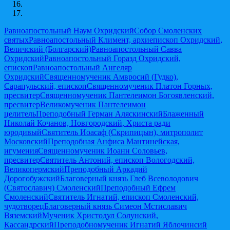
Равноапостольный Наум Охридский
Собор Смоленских
святых
Равноапостольный Климент, архиепископ Охридский,
Величский (Болгарский)
Равноапостольный Савва
Охридский
Равноапостольный Горазд Охридский,
епископ
Равноапостольный Ангеляр
Охридский
Священномученик Амвросий (Гудко),
Сарапульский, епископ
Священномученик Платон Горных,
пресвитер
Священномученик Пантелеимон Богоявленский,
пресвитер
Великомученик Пантелеимон
целитель
Преподобный Герман Аляскинский
Блаженный
Николай Кочанов, Новгородский, Христа ради
юродивый
Святитель Иоасаф (Скрипицын), митрополит
Московский
Преподобная Анфиса Мантинейская,
игумения
Священномученик Иоанн Соловьев,
пресвитер
Святитель Антоний, епископ Вологодский,
Великопермский
Преподобный Аркадий
Дорогобужский
Благоверный князь Глеб Всеволодович
(Святославич) Смоленский
Преподобный Ефрем
Смоленский
Святитель Игнатий, епископ Смоленский,
чудотворец
Благоверный князь Симеон Мстиславич
Вяземский
Мученик Христодул Солунский,
Кассандрский
Преподобномученик Игнатий Яблочинсий