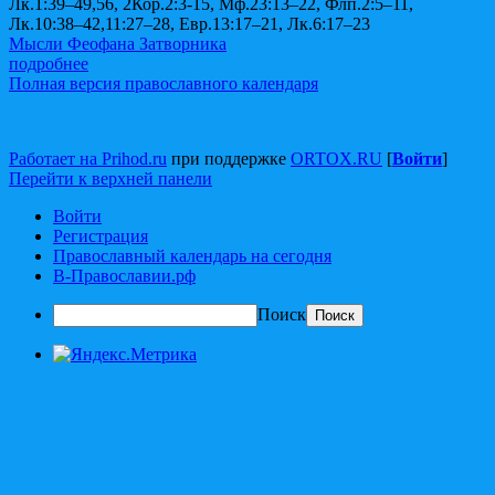
Лк.1:39–49,56, 2Кор.2:3-15, Мф.23:13–22, Флп.2:5–11,
Лк.10:38–42,11:27–28, Евр.13:17–21, Лк.6:17–23
Мысли Феофана Затворника
подробнее
Полная версия православного календаря
Работает на Prihod.ru
при поддержке
ORTOX.RU
[
Войти
]
Перейти к верхней панели
Войти
Регистрация
Православный календарь на сегодня
В-Православии.рф
Поиск