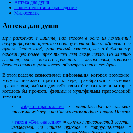
Аптека для души
Паломничество и краеведение
Милосердие
Аптека для души
При раскопках в Египте, над входом в одно из помещений
дворца фараона, археологи обнаружили надпись: «Аптека для
души». Этот вход, украшенный золотом, вел в библиотеку,
основанную более трех тысяч лет тому назад. По мнению
египтян, книги можно сравнить с лекарством, которое
делает сильным ум человека, облагораживает его душу.
В этом разделе разместилась информация, которая, возможно,
кому-то поможет прийти к вере, разобраться в основах
православия, выбрать для себя, своих близких книги, которые
хотелось бы прочесть, фильмы и мультфильмы православной
тематики.
•
азбука православия
≈
радио-беседы об основах
православной веры на Снежинском радио с отцом Павлом
•
газета «Благодарение»
≈
выпуски православной газеты,
издаваемой на нашем приходе в сотрудничестве с
другими приходами Верхе-Уфалейского-Каслинского