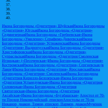
Икона Богородицы «Одигитрия» Шуйская
Икона Богородицы
«Одигитрия» Югская
Икона Богородицы «Одигитрия»
Седмиезерная
Икона Богородицы «Гребневская»
Икона
Богородицы «Умиление» Серафимо-Дивеевская
Икона
Богородицы «Одигитрия» Устюженская
Икона Богородицы
«Одигитрия» Выдропусская
Икона Богородицы «Одигитрия»
Христофоровская
Икона Богородицы «Одигитрия»
Супрасльская
Икона Богородицы «Одигитрия Смоленская
Игрицкая» («Песоченская»)
Икона Богородицы «Одигитрия»
Костромская
Икона Богородицы «Одигитрия» Сергиевская (в
Лавре)
Икона Богородицы «Одигитрия» Ярославская
Икона
Богородицы «Одигитрия» Смоленская
Икона Богородицы
«Одигитрия Кирилло-Белозерская»
Икона Богородицы
«Одигитрия Устьнедумская»
Икона Богородицы «Одигитрия
Соловецкая»
Икона Богородицы «Одигитрия
Святогорская»
Икона Богородицы «Одигитрия
Аксайская»
Икона Богородицы «Бугабашская»
Апостол от 70-
ти Прохор Никомидийский, епископ
Апостолы от 70-ти
Никанор, диакон, Тимон, епископ, Пармен, диакон
Мученик