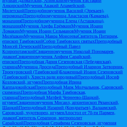
Иулиан Далматский, Атинский
Мученик Евстафий
Анкирский
Мученик Акакий Апамейский,
Милетский
Преподобномученик Василий (Эрекаев),
иеромонах
Преподобномученица Анастасия (Камаева),
монахиня
Преподобномученица Елена (Асташкина),
монахиня
Мученик Арефа Ерёмкин
Мученик Иоанн
Ломакин
Мученик Иоанн Сельманов
Мученик Иоанн
Милёшкин
Мученица Мавра Моисеева
Святитель Питирим,
епископ Тамбовский
Собор Тамбовских святых
Преподобный
Моисей Печерский
Преподобный Павел
Ксиропотамский
Священномученик Николай Пономарев,
диакон
Священномученик Анфим Сарайский,
епископ
Преподобная Дария Сезеновская (Лебедянская),
старица
Мученица Дросида
Преподобный Иларион Затворник,
Троекуровский (Тамбовский)
Блаженный Иоанн Сезеновский
(Тамбовский), Христа ради юродивый
Преподобный Иосиф
Козловский, игумен
Преподобная Ирина
Каппадокийская
Преподобный Марк Молчальник, Саровский,
схимонах
Преподобная Марфа Тамбовская,
старица
Преподобный Матфей Чернеево-Шацкий,
игумен
Священномученик Мисаил, архиепископ Рязанский,
Шацкий
Преподобный Назарий (Кондратьев), Валаамский,
Саровский, чудотворец, игумен
Апостол от 70-ти Пармен,
диакон
Святитель Серапион, митрополит
Сарайский
Преподобная Серафима Сезеновская, игумения