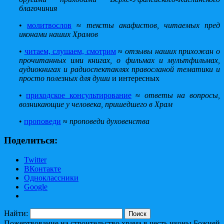
благочиния
•
молитвослов
≈
тексты акафистов, читаемых пред
иконами наших Храмов
•
читаем, слушаем, смотрим
≈
отзывы наших прихожан о
прочитанных ими книгах, о фильмах и мультфильмах,
аудиокнигах и радиоспектаклях правосланой тематики и
просто полезных
для души
и интересных
•
приходское консультирование
≈
ответы на вопросы,
возникающие у человека, пришедшего в Храм
•
проповеди
≈
проповеди духовенства
Поделиться:
Twitter
ВКонтакте
Одноклассники
Google
Найти:
Пожертвование на строительство храма в честь иконы Божией