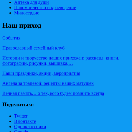
Аптека для души
Паломничество и краеведение
Милосердие
Наш приход
События
Православный семейный клуб
Истории и творчество наших прихожан: рассказы, книги,
фотографии, рисунки, вышивка,…
Наши праздники, акции, мероприятия
Ангела за трапезой: рецепты наших матушек
Вечная память… о тех, кого будем помнить всегда
Поделиться:
Twitter
ВКонтакте
Одноклассники
Google