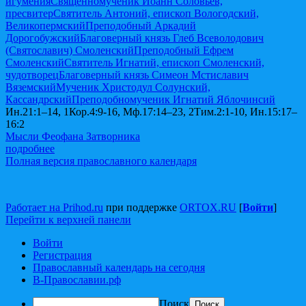
игумения
Священномученик Иоанн Соловьев,
пресвитер
Святитель Антоний, епископ Вологодский,
Великопермский
Преподобный Аркадий
Дорогобужский
Благоверный князь Глеб Всеволодович
(Святославич) Смоленский
Преподобный Ефрем
Смоленский
Святитель Игнатий, епископ Смоленский,
чудотворец
Благоверный князь Симеон Мстиславич
Вяземский
Мученик Христодул Солунский,
Кассандрский
Преподобномученик Игнатий Яблочинсий
Ин.21:1–14, 1Кор.4:9-16, Мф.17:14–23, 2Тим.2:1-10, Ин.15:17–
16:2
Мысли Феофана Затворника
подробнее
Полная версия православного календаря
Работает на Prihod.ru
при поддержке
ORTOX.RU
[
Войти
]
Перейти к верхней панели
Войти
Регистрация
Православный календарь на сегодня
В-Православии.рф
Поиск