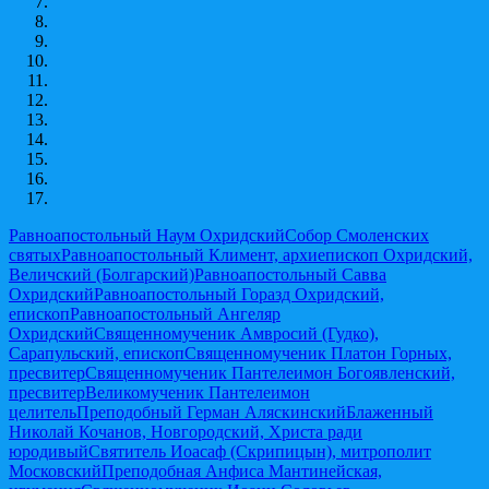
Равноапостольный Наум Охридский
Собор Смоленских
святых
Равноапостольный Климент, архиепископ Охридский,
Величский (Болгарский)
Равноапостольный Савва
Охридский
Равноапостольный Горазд Охридский,
епископ
Равноапостольный Ангеляр
Охридский
Священномученик Амвросий (Гудко),
Сарапульский, епископ
Священномученик Платон Горных,
пресвитер
Священномученик Пантелеимон Богоявленский,
пресвитер
Великомученик Пантелеимон
целитель
Преподобный Герман Аляскинский
Блаженный
Николай Кочанов, Новгородский, Христа ради
юродивый
Святитель Иоасаф (Скрипицын), митрополит
Московский
Преподобная Анфиса Мантинейская,