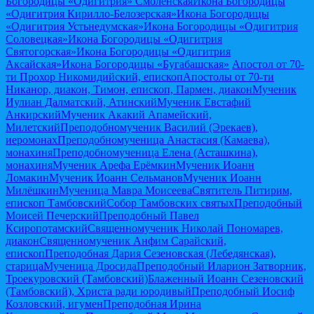
Богородицы «Одигитрия» Смоленская
Икона Богородицы
«Одигитрия Кирилло-Белозерская»
Икона Богородицы
«Одигитрия Устьнедумская»
Икона Богородицы «Одигитрия
Соловецкая»
Икона Богородицы «Одигитрия
Святогорская»
Икона Богородицы «Одигитрия
Аксайская»
Икона Богородицы «Бугабашская»
Апостол от 70-
ти Прохор Никомидийский, епископ
Апостолы от 70-ти
Никанор, диакон, Тимон, епископ, Пармен, диакон
Мученик
Иулиан Далматский, Атинский
Мученик Евстафий
Анкирский
Мученик Акакий Апамейский,
Милетский
Преподобномученик Василий (Эрекаев),
иеромонах
Преподобномученица Анастасия (Камаева),
монахиня
Преподобномученица Елена (Асташкина),
монахиня
Мученик Арефа Ерёмкин
Мученик Иоанн
Ломакин
Мученик Иоанн Сельманов
Мученик Иоанн
Милёшкин
Мученица Мавра Моисеева
Святитель Питирим,
епископ Тамбовский
Собор Тамбовских святых
Преподобный
Моисей Печерский
Преподобный Павел
Ксиропотамский
Священномученик Николай Пономарев,
диакон
Священномученик Анфим Сарайский,
епископ
Преподобная Дария Сезеновская (Лебедянская),
старица
Мученица Дросида
Преподобный Иларион Затворник,
Троекуровский (Тамбовский)
Блаженный Иоанн Сезеновский
(Тамбовский), Христа ради юродивый
Преподобный Иосиф
Козловский, игумен
Преподобная Ирина