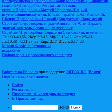
Каппадокийская
Преподобный Марк Молчальник, Саровский,
схимонах
Преподобная Марфа Тамбовская,
старица
Преподобный Матфей Чернеево-Шацкий,
игумен
Священномученик Мисаил, архиепископ Рязанский,
Шацкий
Преподобный Назарий (Кондратьев), Валаамский,
Саровский, чудотворец, игумен
Апостол от 70-ти Пармен,
диакон
Святитель Серапион, митрополит
Сарайский
Преподобная Серафима Сезеновская, игумения
Лк.1:39–49,56, 2Кор.2:3-15, Мф.23:13–22, Флп.2:5–11,
Лк.10:38–42,11:27–28, Евр.13:17–21, Лк.6:17–23
Мысли Феофана Затворника
подробнее
Полная версия православного календаря
Работает на Prihod.ru
при поддержке
ORTOX.RU
[
Войти
]
Перейти к верхней панели
Войти
Регистрация
Православный календарь на сегодня
В-Православии.рф
Поиск