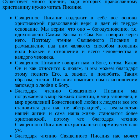
Существует много причин, ради которых православному
христианину нужно читать Писание.
Священное Писание содержит в себе все основы
христианской православной веры и дает ей твердое
основание. Мы верим, что оно – богодухновенно, т.е.
вдохновлено Самим Богом и Сам Бог говорит через
него. Поэтому чтение Священного Писания и
размышление над ним являются способом познания
воли Божьей в отношении и всего человечества и
каждого человека.
Священное Писание говорит нам о Боге, о том, Каков
Он и как относится к людям, и мы можем благодаря
этому познать Его, а. значит, и полюбить. Таким
образом, чтение Писания помогает нам в исполнении
заповеди о любви к Богу.
Благодаря чтению Священного Писания мы
погружаемся в мир Божьих понятий, в мир заповедей, в
мир проявлений Божественной любви к людям и все это
становится для нас не абстракцией, а реальностью
нашей жизни и сама наша жизнь становится более
христианской, потому что благодаря чтению
Священного Писания по-христиански формируется наш
ум.
Благодаря чтению Священного Писания нас может