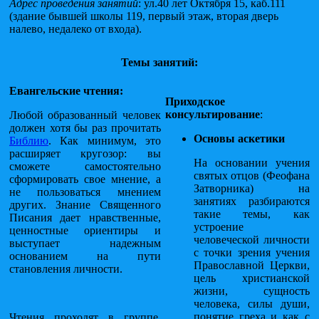
Адрес проведения занятий
: ул.40 лет Октября 15, каб.111
(здание бывшей школы 119, первый этаж, вторая дверь
налево, недалеко от входа).
Темы занятий:
Евангельские чтения:
Приходское
консультирование
:
Любой образованный человек
должен хотя бы раз прочитать
Основы аскетики
Библию
. Как минимум, это
расширяет кругозор: вы
На основании учения
сможете самостоятельно
святых отцов (Феофана
сформировать свое мнение, а
Затворника) на
не пользоваться мнением
занятиях разбираются
других. Знание Священного
такие темы, как
Писания дает нравственные,
устроение
ценностные ориентиры и
человеческой личности
выступает надежным
с точки зрения учения
основанием на пути
Православной Церкви,
становления личности.
цель христианской
жизни, сущность
человека, силы души,
понятие греха и как с
Чтения проходят в группе.