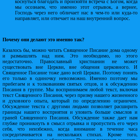
коснуться благодать и произойти встреча с Богом, когда
мы осознаем, что именно этот отрывок, а вернее,
Господь через него обличает нас в чем-то или куда-то
направляет, или отвечает на наш внутренний вопрос.
Почему они делают это именно так?
Казалось бы, можно читать Священное Писание дома одному
и размышлять над ним. Это необходимо, но этого
недостаточно. Православный христианин не может
существовать вне Церкви, вне общения церковного. И
Священное Писание тоже дано всей Церкви. Поэтому понять
его только в одиночку невозможно. Именно поэтому мы
прибегаем и к толкованиям святых отцов, и к обсуждению
Писания в группе. Мы воспринимаем любой текст, включая
текст Священного Писания, через призму нашего жизненного
и духовного опыта, который по определению ограничен.
Обсуждение текста с другими людьми позволяет расширить
границы нашего восприятия и уловить больше смыслов и
граней Священного Писания. Обсуждение также дает нам
глубже проникнуть в смысл отрывка и пропустить его через
себя, что неизбежно, когда внимание в течение часа
сосредотачивается на нескольких стихах. Кроме того,