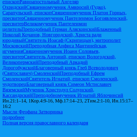
епископ
Равноапостольный Ангеляр
Охридский
Священномученик Амвросий (Гудко),
Сарапульский, епископ
Священномученик Платон Горных,
пресвитер
Священномученик Пантелеимон Богоявленский,
пресвитер
Великомученик Пантелеимон
целитель
Преподобный Герман Аляскинский
Блаженный
Николай Кочанов, Новгородский, Христа ради
юродивый
Святитель Иоасаф (Скрипицын), митрополит
Московский
Преподобная Анфиса Мантинейская,
игумения
Священномученик Иоанн Соловьев,
пресвитер
Святитель Антоний, епископ Вологодский,
Великопермский
Преподобный Аркадий
Дорогобужский
Благоверный князь Глеб Всеволодович
(Святославич) Смоленский
Преподобный Ефрем
Смоленский
Святитель Игнатий, епископ Смоленский,
чудотворец
Благоверный князь Симеон Мстиславич
Вяземский
Мученик Христодул Солунский,
Кассандрский
Преподобномученик Игнатий Яблочинсий
Ин.21:1–14, 1Кор.4:9-16, Мф.17:14–23, 2Тим.2:1-10, Ин.15:17–
16:2
Мысли Феофана Затворника
подробнее
Полная версия православного календаря