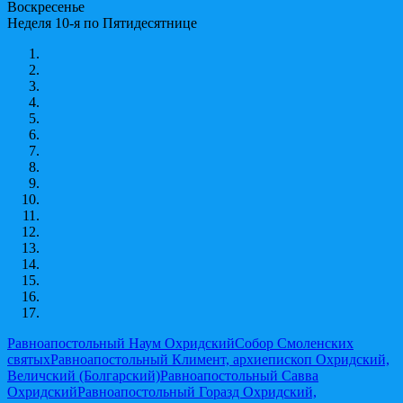
Воскресенье
Неделя 10-я по Пятидесятнице
Равноапостольный Наум Охридский
Собор Смоленских
святых
Равноапостольный Климент, архиепископ Охридский,
Величский (Болгарский)
Равноапостольный Савва
Охридский
Равноапостольный Горазд Охридский,