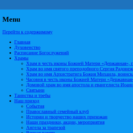
Menu
наш приходской сайт
Снежинск православный
Перейти к содержимому
Главная
Духовенство
Расписание Богослужений
Храмы
Храм в честь иконы Божией Матери «Державная», 
Храм во имя святого преподобного Сергия Радонеж
Храм во имя Архистратига Божия Михаила, воинска
Часовня в честь иконы Божией Матери «Державная
Домовой храм во имя апостола и евангелиста И
Святыни
Таинства и требы
Наш приход
События
Православный семейный клуб
Истории и творчество наших прихожан
Наши праздники, акции, мероприятия
Ангела за трапезой
Вечная память