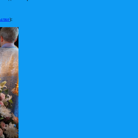
ылке
):