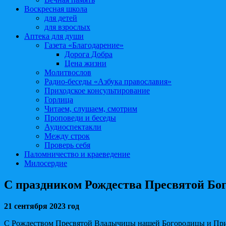
Воскресная школа
для детей
для взрослых
Аптека для души
Газета «Благодарение»
Дорога Добра
Цена жизни
Молитвослов
Радио-беседы «Азбука православия»
Приходское консультирование
Горлица
Читаем, слушаем, смотрим
Проповеди и беседы
Аудиоспектакли
Между строк
Проверь себя
Паломничество и краеведение
Милосердие
С праздником Рождества Пресвятой Бо
21 сентября 2023 год
С Рождеством Пресвятой Владычицы нашей Богородицы и Пр