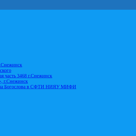
г.Снежинск
ского
я часть 3468 г.Снежинск
», г.Снежинск
оанна Богослова в СФТИ НИЯУ МИФИ