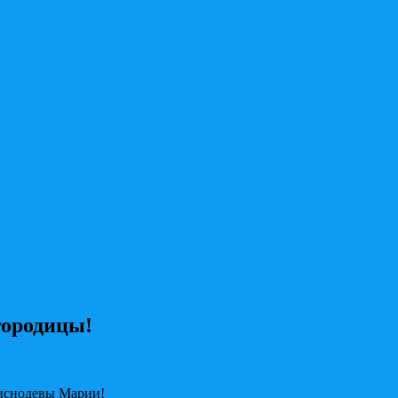
городицы!
иснодевы Марии!