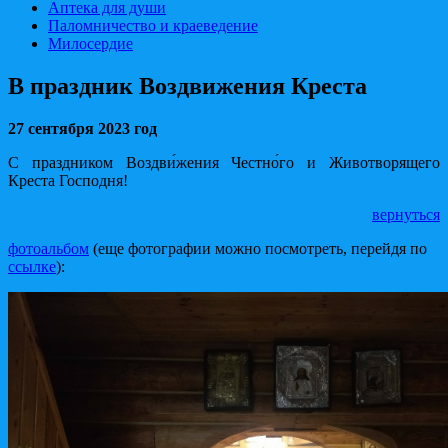
Аптека для души
Паломничество и краеведение
Милосердие
В праздник Воздвижения Креста
27 сентября 2023 год
С праздником Воздви́жения Честно́го и Животворящего
Креста Господня!
вернуться
фотоальбом
(еще фотографии можно посмотреть, перейдя по
ссылке
):