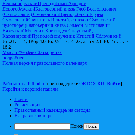
Великопермский
Преподобный Аркадий
Дорогобужский
Благоверный князь Глеб Всеволодович
(Святославич) Смоленский
Преподобный Ефрем
Смоленский
Святитель Игнатий, епископ Смоленский,
чудотворец
Благоверный князь Симеон Мстиславич
Вяземский
Мученик Христодул Солунский,
Кассандрский
Преподобномученик Игнатий Яблочинсий
Ин.21:1–14, 1Кор.4:9-16, Мф.17:14–23, 2Тим.2:1-10, Ин.15:17–
16:2
Мысли Феофана Затворника
подробнее
Полная версия православного календаря
Работает на Prihod.ru
при поддержке
ORTOX.RU
[
Войти
]
Перейти к верхней панели
Войти
Регистрация
Православный календарь на сегодня
В-Православии.рф
Поиск