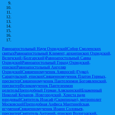
Равноапостольный Наум Охридский
Собор Смоленских
святых
Равноапостольный Климент, архиепископ Охридский,
Величский (Болгарский)
Равноапостольный Савва
Охридский
Равноапостольный Горазд Охридский,
епископ
Равноапостольный Ангеляр
Охридский
Священномученик Амвросий (Гудко),
Сарапульский, епископ
Священномученик Платон Горных,
пресвитер
Священномученик Пантелеимон Богоявленский,
пресвитер
Великомученик Пантелеимон
целитель
Преподобный Герман Аляскинский
Блаженный
Николай Кочанов, Новгородский, Христа ради
юродивый
Святитель Иоасаф (Скрипицын), митрополит
Московский
Преподобная Анфиса Мантинейская,
игумения
Священномученик Иоанн Соловьев,
пресвитер
Святитель Антоний, епископ Вологодский,