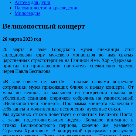
Аптека для души
Паломничество и краеведение
Милосердие
Великопостный концерт
26 марта 2023 год
26 марта в зале Городского музея снежинцы стоя
аплодировали хору мужского монастыря во имя святых
царственных страстотерпцев на Ганиной Яме. Хор «Держава»
приехал по приглашению настоятеля снежинских храмов
иерея Павла Беспалова.
«В зале совсем нет мест!» – такими словами встречали
сотрудники музея приходящих ближе к началу концерта. От
мала до велика, от малышей из воскресной школы до
убеленных сединами старичков собрались на удивительный
«Великопостный концерт». Программа концерта включала в
себя канты и молитвенные песнопения, духовные стихи.
Ряд духовных стихов повествует о событиях Великого Поста,
а также подготовительных недель. Большое внимание в
стихах Великопостного периода, конечно же, уделяется
Страстям Христовым. В концертной программе прозвучали