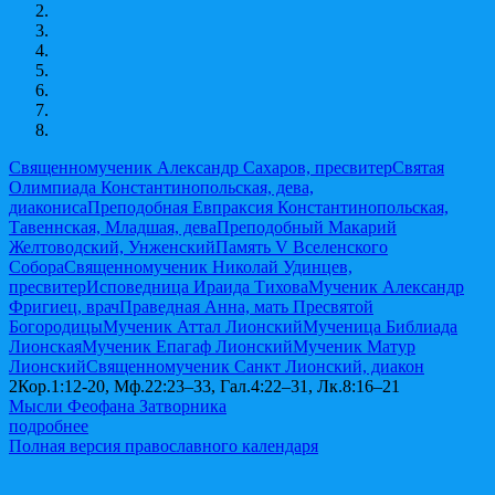
Священномученик Александр Сахаров, пресвитер
Святая
Олимпиада Константинопольская, дева,
диакониса
Преподобная Евпраксия Константинопольская,
Тавеннская, Младшая, дева
Преподобный Макарий
Желтоводский, Унженский
Память V Вселенского
Собора
Священномученик Николай Удинцев,
пресвитер
Исповедница Ираида Тихова
Мученик Александр
Фригиец, врач
Праведная Анна, мать Пресвятой
Богородицы
Мученик Аттал Лионский
Мученица Библиада
Лионская
Мученик Епагаф Лионский
Мученик Матур
Лионский
Священномученик Санкт Лионский, диакон
2Кор.1:12-20, Мф.22:23–33, Гал.4:22–31, Лк.8:16–21
Мысли Феофана Затворника
подробнее
Полная версия православного календаря