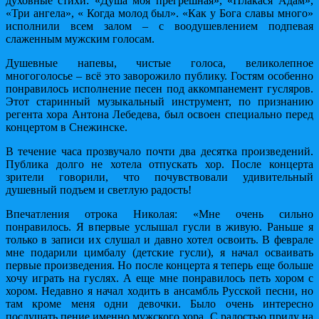
духовные стихи: «Душа моя прегрешная», «Плакася Адам»,
«Три ангела», « Когда молод был». «Как у Бога славы много»
исполнили всем залом – с воодушевлением подпевая
слаженным мужским голосам.
Душевные напевы, чистые голоса, великолепное
многоголосье – всё это заворожило публику. Гостям особенно
понравилось исполнение песен под аккомпанемент гусляров.
Этот старинный музыкальный инструмент, по признанию
регента хора Антона Лебедева, был освоен специально перед
концертом в Снежинске.
В течение часа прозвучало почти два десятка произведений.
Публика долго не хотела отпускать хор. После концерта
зрители говорили, что почувствовали удивительный
душевный подъем и светлую радость!
Впечатления отрока Николая: «Мне очень сильно
понравилось. Я впервые услышал гусли в живую. Раньше я
только в записи их слушал и давно хотел освоить. В феврале
мне подарили цимбалу (детские гусли), я начал осваивать
первые произведения. Но после концерта я теперь еще больше
хочу играть на гуслях. А еще мне понравилось петь хором с
хором. Недавно я начал ходить в ансамбль Русской песни, но
там кроме меня одни девочки. Было очень интересно
послушать пение именно мужского хора. С радостью приду на